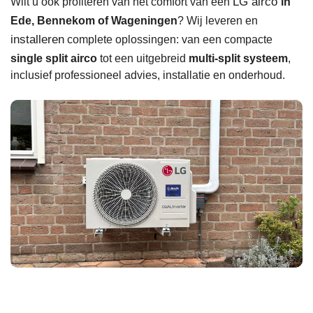
LG airco
Wilt u ook profiteren van het comfort van een
in
Ede, Bennekom of Wageningen
? Wij leveren en
installeren
complete oplossingen: van een compacte
single split airco
tot een uitgebreid
multi-split systeem
,
inclusief professioneel advies, installatie en onderhoud.