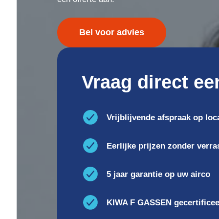
Bel voor advies
Vraag direct ee
Vrijblijvende afspraak op loc
Eerlijke prijzen zonder verr
5 jaar garantie op uw airco
KIWA F GASSEN gecertifice