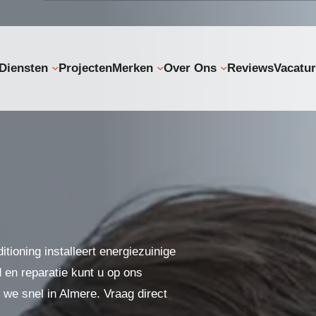
Diensten
Projecten
Merken
Over Ons
Reviews
Vacatu
tioning installeert energiezuinige
 en reparatie kunt u op ons
n we snel in Almere. Vraag direct