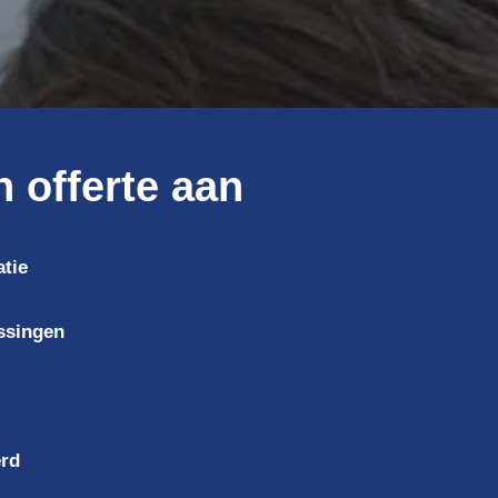
n offerte aan
atie
assingen
erd